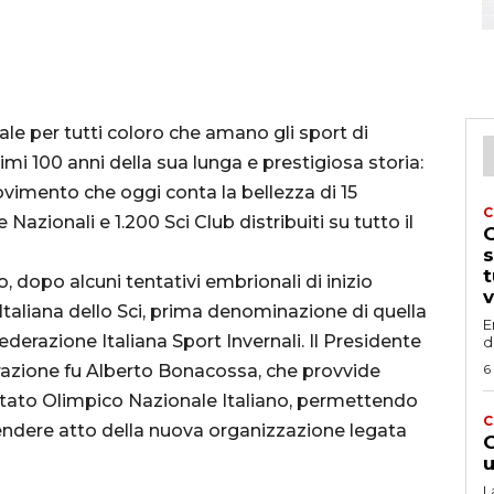
ale per tutti coloro che amano gli sport di
rimi 100 anni della sua lunga e prestigiosa storia:
imento che oggi conta la bellezza di 15
C
e Nazionali e 1.200 Sci Club distribuiti su tutto il
G
s
t
 dopo alcuni tentativi embrionali di inizio
v
Italiana dello Sci, prima denominazione di quella
E
derazione Italiana Sport Invernali. Il Presidente
d
erazione fu Alberto Bonacossa, che provvide
6
mitato Olimpico Nazionale Italiano, permettendo
C
rendere atto della nuova organizzazione legata
G
u
L