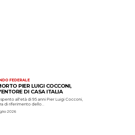
NDO FEDERALE
MORTO PIER LUIGI COCCONI,
VENTORE DI CASA ITALIA
 spento all'età di 95 anni Pier Luigi Cocconi,
ra di riferimento dello...
glio 2026