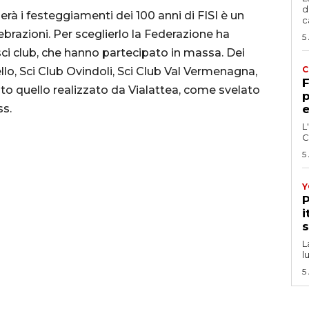
d
rà i festeggiamenti dei 100 anni di FISI è un
c
ebrazioni. Per sceglierlo la Federazione ha
5
sci club, che hanno partecipato in massa. Dei
C
iello, Sci Club Ovindoli, Sci Club Val Vermenagna,
F
ato quello realizzato da Vialattea, come svelato
p
ss.
e
L
C
5
Y
P
i
s
L
l
5