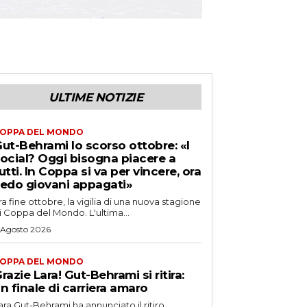
ULTIME NOTIZIE
OPPA DEL MONDO
ut-Behrami lo scorso ottobre: «I
ocial? Oggi bisogna piacere a
utti. In Coppa si va per vincere, ora
edo giovani appagati»
ra fine ottobre, la vigilia di una nuova stagione
i Coppa del Mondo. L'ultima...
 Agosto 2026
OPPA DEL MONDO
razie Lara! Gut-Behrami si ritira:
n finale di carriera amaro
ara Gut-Behrami ha annunciato il ritiro