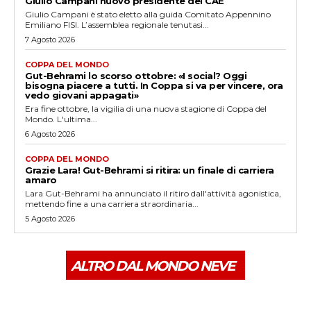
Giulio Campani nuovo presidente del CAE
Giulio Campani è stato eletto alla guida Comitato Appennino
Emiliano FISI. L’assemblea regionale tenutasi...
7 Agosto 2026
COPPA DEL MONDO
Gut-Behrami lo scorso ottobre: «I social? Oggi
bisogna piacere a tutti. In Coppa si va per vincere, ora
vedo giovani appagati»
Era fine ottobre, la vigilia di una nuova stagione di Coppa del
Mondo. L'ultima...
6 Agosto 2026
COPPA DEL MONDO
Grazie Lara! Gut-Behrami si ritira: un finale di carriera
amaro
Lara Gut-Behrami ha annunciato il ritiro dall'attività agonistica,
mettendo fine a una carriera straordinaria...
5 Agosto 2026
ALTRO DAL MONDO NEVE