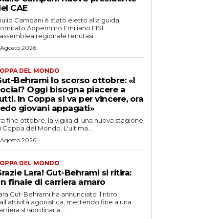
el CAE
iulio Campani è stato eletto alla guida
omitato Appennino Emiliano FISI.
’assemblea regionale tenutasi...
 Agosto 2026
OPPA DEL MONDO
ut-Behrami lo scorso ottobre: «I
ocial? Oggi bisogna piacere a
utti. In Coppa si va per vincere, ora
edo giovani appagati»
ra fine ottobre, la vigilia di una nuova stagione
i Coppa del Mondo. L'ultima...
 Agosto 2026
OPPA DEL MONDO
razie Lara! Gut-Behrami si ritira:
n finale di carriera amaro
ara Gut-Behrami ha annunciato il ritiro
all'attività agonistica, mettendo fine a una
arriera straordinaria...