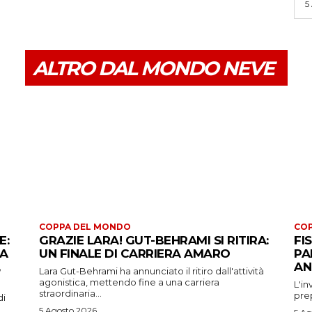
5
ALTRO DAL MONDO NEVE
COPPA DEL MONDO
CO
E:
GRAZIE LARA! GUT-BEHRAMI SI RITIRA:
FI
 A
UN FINALE DI CARRIERA AMARO
PA
AN
Lara Gut-Behrami ha annunciato il ritiro dall'attività
agonistica, mettendo fine a una carriera
L'in
straordinaria...
prep
di
5 Agosto 2026