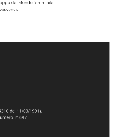
Coppa del Mondo femminile...
osto 2026
4310 del 11/03/1991).
 numero 21697.