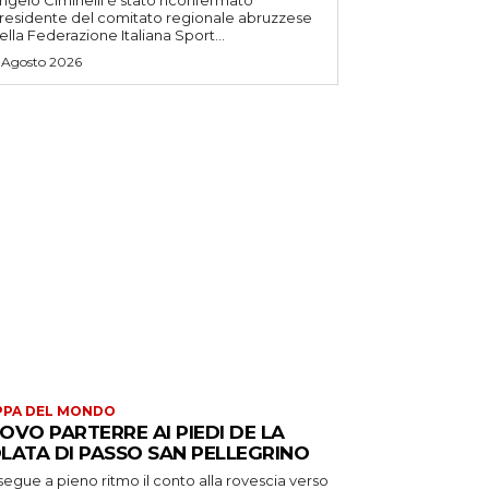
ngelo Ciminelli è stato riconfermato
residente del comitato regionale abruzzese
ella Federazione Italiana Sport...
 Agosto 2026
PPA DEL MONDO
OVO PARTERRE AI PIEDI DE LA
LATA DI PASSO SAN PELLEGRINO
egue a pieno ritmo il conto alla rovescia verso