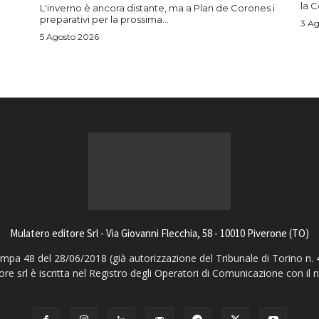
la 
L'inverno è ancora distante, ma a Plan de Corones i
preparativi per la prossima...
3 Ag
5 Agosto 2026
Mulatero editore Srl - Via Giovanni Flecchia, 58 - 10010 Piverone (TO)
pa 48 del 28/06/2018 (già autorizzazione del Tribunale di Torino n. 
ore srl è iscritta nel Registro degli Operatori di Comunicazione con il