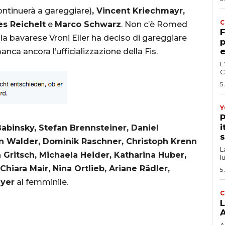
ontinuerà a gareggiare)
, Vincent Kriechmayr,
C
es Reichelt
e
Marco Schwarz
. Non c’è
Romed
F
 bavarese Vroni Eller ha deciso di gareggiare
p
e
nca ancora l’ufficializzazione della Fis.
L
C
5
Y
P
i
abinsky, Stefan Brennsteiner, Daniel
s
an Walder, Dominik Raschner, Christoph Krenn
L
a Gritsch, Michaela Heider, Katharina Huber,
l
Chiara Mair, Nina Ortlieb, Ariane Rädler,
5
eyer
al femminile.
C
L
A