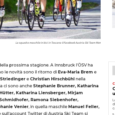
La squadra maschile in bici in Toscana ©Facebook Austria Ski Team Men
 della prossima stagione. A Innsbruck l’ÖSV ha
ino le novità sono il ritorno di
Eva-Maria Brem
e
Striedinger
e
Christian Hirschbühl
nella
C
sa ci sono anche
Stephanie Brunner, Katharina
G
 Hütter, Katharina Liensberger, Mirjam
u
e Schmidhofer, Ramona Siebenhofer,
L
d
hanie Venier
, in quella maschile
Manuel Feller,
c
 sull’account Twitter di Austria Ski Team si
5