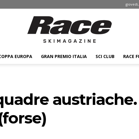
giovedì,
COPPA EUROPA
GRAN PREMIO ITALIA
SCI CLUB
RACE F
Race
quadre austriache. 
ski
(forse)