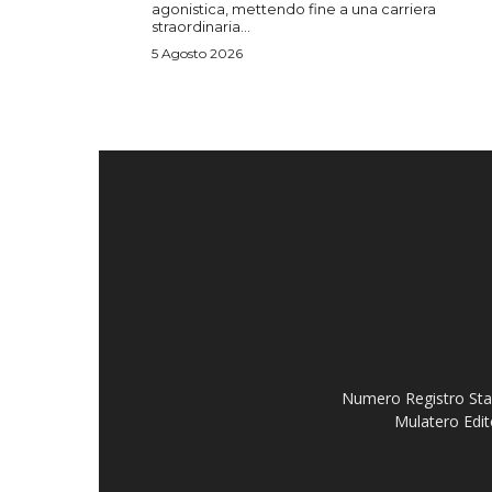
agonistica, mettendo fine a una carriera
straordinaria...
5 Agosto 2026
Numero Registro Stam
Mulatero Edit