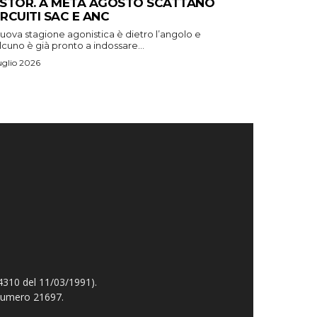
STOR. A METÀ AGOSTO SCATTANO
CIRCUITI SAC E ANC
uova stagione agonistica è dietro l’angolo e
cuno è già pronto a indossare...
uglio 2026
4310 del 11/03/1991).
 numero 21697.