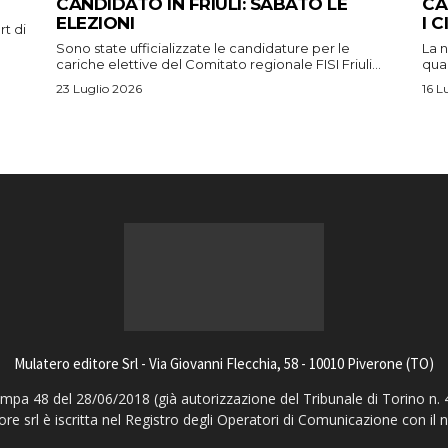
CANDIDATO IN FRIULI: SABATO LE
CA
ELEZIONI
I 
rt di
Sono state ufficializzate le candidature per le
La n
cariche elettive del Comitato regionale FISI Friuli...
qual
23 Luglio 2026
16 L
Mulatero editore Srl - Via Giovanni Flecchia, 58 - 10010 Piverone (TO)
pa 48 del 28/06/2018 (già autorizzazione del Tribunale di Torino n. 
ore srl è iscritta nel Registro degli Operatori di Comunicazione con il