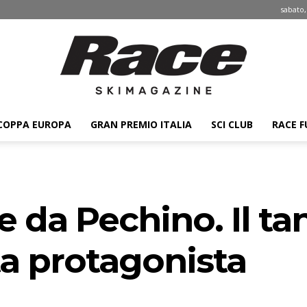
sabato,
COPPA EUROPA
GRAN PREMIO ITALIA
SCI CLUB
RACE F
Race
le da Pechino. Il ta
ski
a protagonista