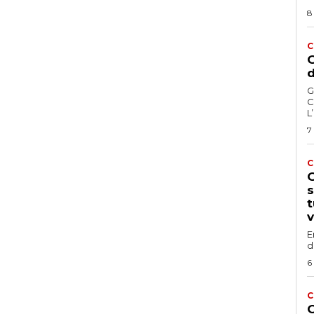
8
C
G
d
G
C
L
7
C
G
s
t
v
E
d
6
C
G