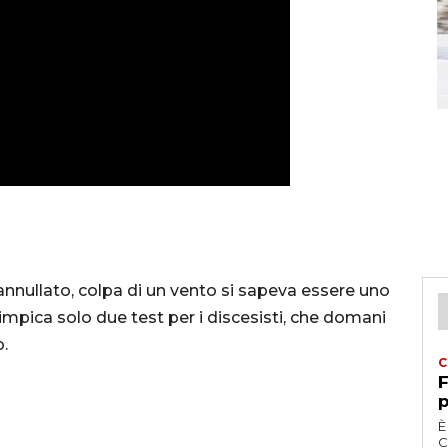
 annullato, colpa di un vento si sapeva essere uno
olimpica solo due test per i discesisti, che domani
o.
C
F
p
È
C