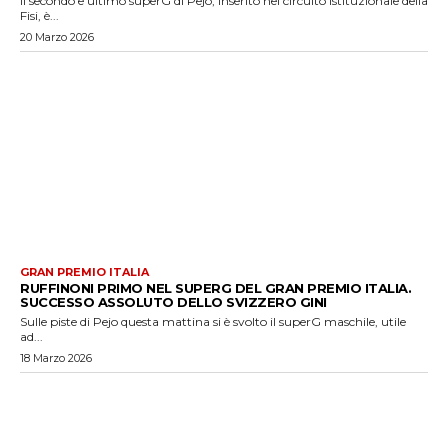
Il secondo e ultimo superG di Pejo, inserito nel circuito istituzionale della
Fisi, è...
20 Marzo 2026
GRAN PREMIO ITALIA
RUFFINONI PRIMO NEL SUPERG DEL GRAN PREMIO ITALIA.
SUCCESSO ASSOLUTO DELLO SVIZZERO GINI
Sulle piste di Pejo questa mattina si è svolto il superG maschile, utile
ad...
18 Marzo 2026