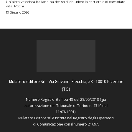
Un’altra velocista italiana ha deciso di chiudere la carriera e di cambiare
vita. Pochi...
10 Giugno 2026
Mulatero editore Srl - Via Giovanni Flecchia, 58 - 10010 Piverone
(TO)
Numero Registro Stampa 48 del 28/06/2018 (già
autorizzazione del Tribunale di Torino n. 4310 del
11/03/1991).
Mulatero Editore srl è iscritta nel Registro degli Operatori
di Comunicazione con il numero 21697.