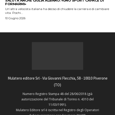
SALUTA ANCHE GIULIA ALBANO: «UNO SPORT CAPACE DI
FORMARMI»
Un’altra velocista italiana ha deciso di chiudere la carriera e di cambiare
vita. Pochi...
10 Giugno 2026
Mulatero editore Srl - Via Giovanni Flecchia, 58 - 10010 Piverone
(TO)
Numero Registro Stampa 48 del 28/06/2018 (già
autorizzazione del Tribunale di Torino n. 4310 del
11/03/1991).
Mulatero Editore srl è iscritta nel Registro degli Operatori