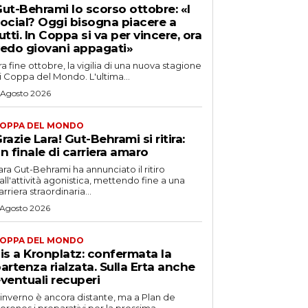
ut-Behrami lo scorso ottobre: «I
ocial? Oggi bisogna piacere a
utti. In Coppa si va per vincere, ora
edo giovani appagati»
ra fine ottobre, la vigilia di una nuova stagione
i Coppa del Mondo. L'ultima...
 Agosto 2026
OPPA DEL MONDO
razie Lara! Gut-Behrami si ritira:
n finale di carriera amaro
ara Gut-Behrami ha annunciato il ritiro
all'attività agonistica, mettendo fine a una
arriera straordinaria...
 Agosto 2026
OPPA DEL MONDO
is a Kronplatz: confermata la
artenza rialzata. Sulla Erta anche
ventuali recuperi
'inverno è ancora distante, ma a Plan de
orones i preparativi per la prossima...