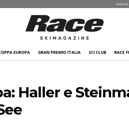
venerdì,
COPPA EUROPA
GRAN PREMIO ITALIA
SCI CLUB
RACE F
Race
: Haller e Steinma
ski
 See