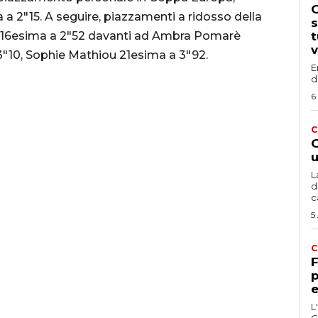
G
a 2″15. A seguire, piazzamenti a ridosso della
s
 è 16esima a 2″52 davanti ad Ambra Pomarè
t
v
 3″10, Sophie Mathiou 21esima a 3″92.
E
d
6
C
G
u
L
d
c
5
C
F
p
e
L
C