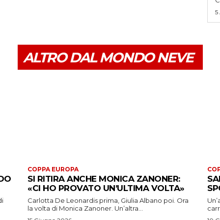
5
ALTRO DAL MONDO NEVE
COPPA EUROPA
COP
ADO
SI RITIRA ANCHE MONICA ZANONER:
SA
«CI HO PROVATO UN’ULTIMA VOLTA»
SP
di
Carlotta De Leonardis prima, Giulia Albano poi. Ora
Un’a
la volta di Monica Zanoner. Un’altra...
carr