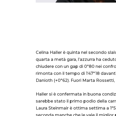
Celina Haller è quinta nel secondo sla
quarta a metà gara, l’azzurra ha cedut
chiudere con un gap di 0″80 nei confron
rimonta con il tempo di 1’47″18 davanti
Danioth (+0″62). Fuori Marta Rossett
Haller si è confermata in buona condi
sarebbe stato il primo podio della carri
Laura Steinmair è ottima settima a 1″5
seconda manche che le vale il miglio