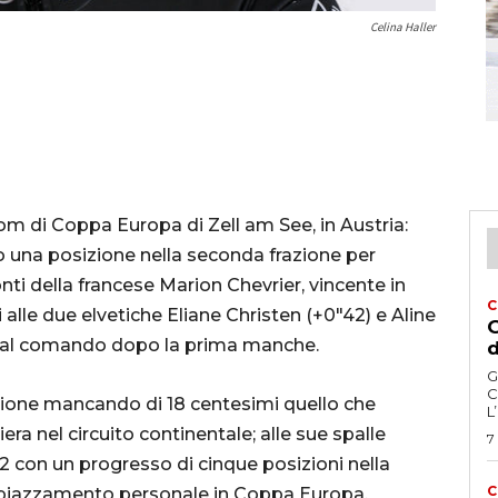
Celina Haller
lom di Coppa Europa di Zell am See, in Austria:
o una posizione nella seconda frazione per
ti della francese Marion Chevrier, vincente in
C
 alle due elvetiche Eliane Christen (+0″42) e Aline
G
i, al comando dopo la prima manche.
d
G
C
zione mancando di 18 centesimi quello che
L
era nel circuito continentale; alle sue spalle
7
2 con un progresso di cinque posizioni nella
C
r piazzamento personale in Coppa Europa,