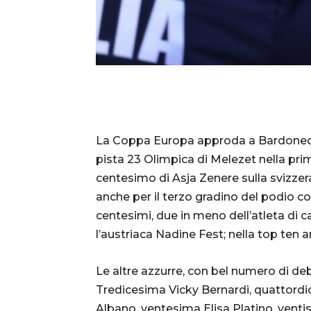
La Coppa Europa approda a Bardonecch
pista 23 Olimpica di Melezet nella prim
centesimo di Asja Zenere sulla svizzera
anche per il terzo gradino del podio co
centesimi, due in meno dell’atleta di c
l’austriaca Nadine Fest; nella top ten an
Le altre azzurre, con bel numero di deb
Tredicesima Vicky Bernardi, quattordi
Albano, ventesima Elisa Platino, venti