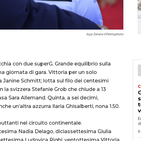
Asja Zenere ©Pentaphoto
ia con due superG. Grande equilibrio sulla
a giornata di gara. Vittoria per un solo
 Janine Schmitt; lotta sul filo dei centesimi
C
n la svizzera Stefanie Grob che chiude a 13
G
asa Sara Allemand. Quinta, a sei decimi,
s
t
che un’altra azzurra Ilaria Ghisalberti, nona 1.50.
v
E
uttanti nel circuito continentale.
d
cesima Nadia Delago, diciassettesima Giulia
6
settesima Ludovica Righi, ventottesima Vittoria