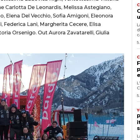
C
one Carlotta De Leonardis, Melissa Astegiano,
G
to, Elena Del Vecchio, Sofia Amigoni, Eleonora
u
ni, Federica Lani, Margherita Cecere, Elisa
L
d
toria Orsenigo. Out Aurora Zavatarelli, Giulia
c
5
C
F
p
e
L
C
5
Y
P
i
s
L