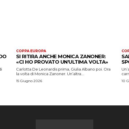
COPPA EUROPA
COP
ADO
SI RITIRA ANCHE MONICA ZANONER:
SA
«CI HO PROVATO UN’ULTIMA VOLTA»
SP
di
Carlotta De Leonardis prima, Giulia Albano poi. Ora
Un’a
la volta di Monica Zanoner. Un’altra...
carr
15 Giugno 2026
10 