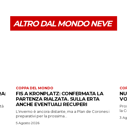
ALTRO DAL MONDO NEVE
COPPA DEL MONDO
CO
RA:
FIS A KRONPLATZ: CONFERMATA LA
NU
PARTENZA RIALZATA. SULLA ERTA
VO
ANCHE EVENTUALI RECUPERI
ità
Pros
la 
L'inverno è ancora distante, ma a Plan de Corones i
preparativi per la prossima...
3 Ag
5 Agosto 2026