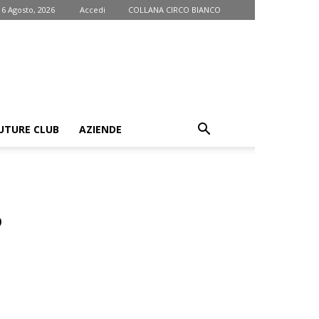
 6 Agosto, 2026
Accedi
COLLANA CIRCO BIANCO
UTURE CLUB
AZIENDE
?