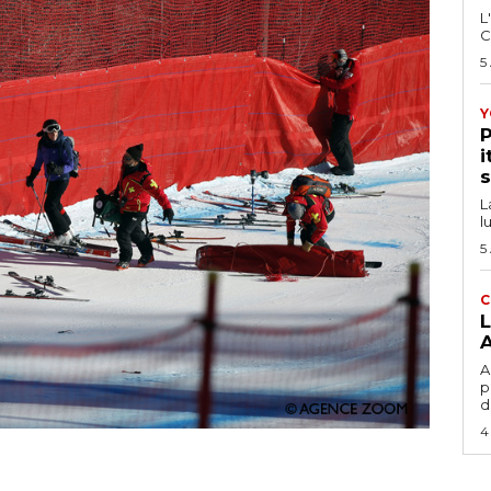
L
C
5
Y
P
i
s
L
l
5
C
L
A
A
p
d
4