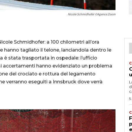
Nicole Schmidhofer ©Agence Zoom
cole Schmidhofer: a 100 chilometri all’ora
he hanno tagliato il telone, lanciandola dentro le
a è stata trasportata in ospedale: l’ufficio
C
i accertamenti hanno evidenziato un problema
G
ione del crociato e rottura del legamento
u
che verranno eseguiti a Innsbruck dove verrà
L
d
c
5
C
F
p
e