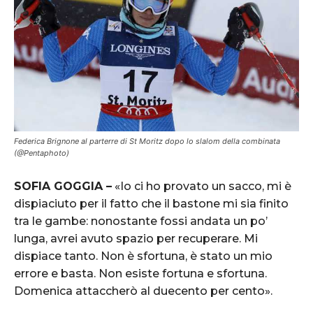
ST. MORITZ, SWITZERLAND Ð FEBRUARY 10: Ana Bucik of Slovenia crashes
out during the FIS Alpine Ski World Championships Women's Alpine
Combined on February 10, 2017 in St. Moritz, Switzerland (Photo by Alain
Grosclaude/Agence Zoom)
Federica Brignone al parterre di St Moritz dopo lo slalom della combinata
(@Pentaphoto)
SOFIA GOGGIA –
«Io ci ho provato un sacco, mi è
dispiaciuto per il fatto che il bastone mi sia finito
tra le gambe: nonostante fossi andata un po’
lunga, avrei avuto spazio per recuperare. Mi
ST. MORITZ, SWITZERLAND Ð FEBRUARY 10: Lindsey Vonn of USA competes
dispiace tanto. Non è sfortuna, è stato un mio
during the FIS Alpine Ski World Championships Women's Alpine Combined
on February 10, 2017 in St. Moritz, Switzerland (Photo by Giovanni
errore e basta. Non esiste fortuna e sfortuna.
Auletta/Agence Zoom)
Domenica attaccherò al duecento per cento».