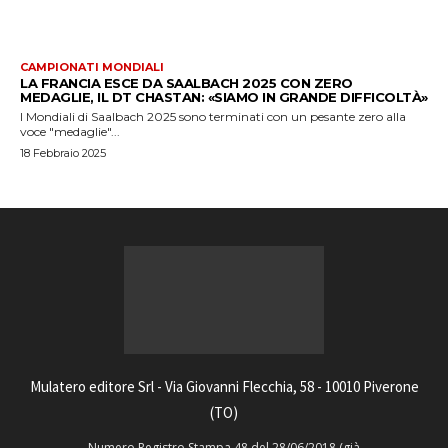
CAMPIONATI MONDIALI
LA FRANCIA ESCE DA SAALBACH 2025 CON ZERO
MEDAGLIE, IL DT CHASTAN: «SIAMO IN GRANDE DIFFICOLTÀ»
I Mondiali di Saalbach 2025 sono terminati con un pesante zero alla
voce "medaglie"...
18 Febbraio 2025
Mulatero editore Srl - Via Giovanni Flecchia, 58 - 10010 Piverone
(TO)
Numero Registro Stampa 48 del 28/06/2018 (già