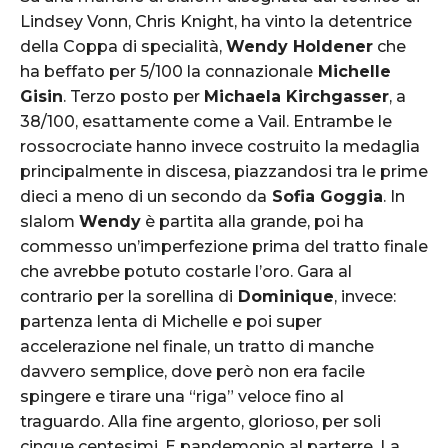
ST. MORITZ, SWITZERLAND Ð FEBRUARY 10: Ricarda Haaser of Austria
competes during the FIS Alpine Ski World Championships Women's Alpine
Lindsey Vonn, Chris Knight, ha vinto la detentrice
Combined on February 10, 2017 in St. Moritz, Switzerland (Photo by Alexis
Boichard/Agence Zoom)
della Coppa di specialità,
Wendy Holdener
che
ha beffato per 5/100 la connazionale
Michelle
Gisin
. Terzo posto per
Michaela Kirchgasser
, a
38/100, esattamente come a Vail. Entrambe le
rossocrociate hanno invece costruito la medaglia
principalmente in discesa, piazzandosi tra le prime
dieci a meno di un secondo da
Sofia Goggia
. In
slalom
Wendy
è partita alla grande, poi ha
commesso un’imperfezione prima del tratto finale
ST. MORITZ, SWITZERLAND Ð FEBRUARY 10: Federica Brignone of Italy
che avrebbe potuto costarle l’oro. Gara al
competes during the FIS Alpine Ski World Championships Women's Alpine
Combined on February 10, 2017 in St. Moritz, Switzerland (Photo by Alexis
contrario per la sorellina di
Dominique
, invece:
Boichard/Agence Zoom)
partenza lenta di Michelle e poi super
accelerazione nel finale, un tratto di manche
davvero semplice, dove però non era facile
spingere e tirare una “riga” veloce fino al
traguardo. Alla fine argento, glorioso, per soli
cinque centesimi. E pandemonio al parterre. La