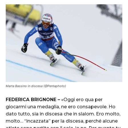
ST. MORITZ, SWITZERLAND Ð FEBRUARY 10: Wendy Holdener of Switzerland
wins the gold medal during the FIS Alpine Ski World Championships
Women's Alpine Combined on February 10, 2017 in St. Moritz, Switzerland
(Photo by Alexis Boichard/Agence Zoom)
Marta Bassino in discesa (@Pentaphoto)
FEDERICA BRIGNONE –
«Oggi ero qua per
giocarmi una medaglia, ne ero consapevole. Ho
dato tutto, sia in discesa che in slalom. Ero molto,
molto… “incazzata” per la discesa, perché alcune