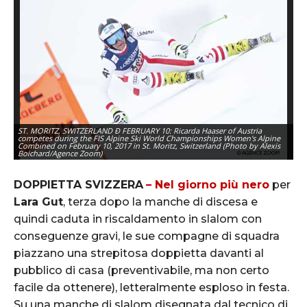
ST. MORITZ, SWITZERLAND Ð FEBRUARY 10: Ricarda Haaser of Austria
competes during the FIS Alpine Ski World Championships Women's Alpine
Combined on February 10, 2017 in St. Moritz, Switzerland (Photo by Alexis
Boichard/Agence Zoom)
DOPPIETTA SVIZZERA
– Nel giorno più nero
per
Lara Gut
, terza dopo la manche di discesa e
quindi caduta in riscaldamento in slalom con
conseguenze gravi, le sue compagne di squadra
piazzano una strepitosa doppietta davanti al
pubblico di casa (preventivabile, ma non certo
facile da ottenere), letteralmente esploso in festa.
Su una manche di slalom disegnata dal tecnico di