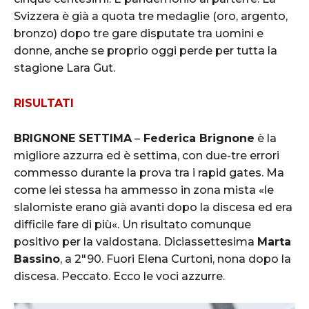
Svizzera è già a quota tre medaglie (oro, argento,
bronzo) dopo tre gare disputate tra uomini e
donne, anche se proprio oggi perde per tutta la
stagione Lara Gut.
Lindsey Vonn ©Agence Zoom
RISULTATI
BRIGNONE SETTIMA
–
Federica Brignone
è la
migliore azzurra ed è settima, con due-tre errori
commesso durante la prova tra i rapid gates. Ma
come lei stessa ha ammesso in zona mista «le
slalomiste erano già avanti dopo la discesa ed era
difficile fare di più«. Un risultato comunque
ST. MORITZ, SWITZERLAND Ð FEBRUARY 10: Mikaela Tommy of Canada
crashes out during the FIS Alpine Ski World Championships Women's Alpine
positivo per la valdostana. Diciassettesima
Marta
Combined on February 10, 2017 in St. Moritz, Switzerland (Photo by Alexis
Boichard/Agence Zoom)
Bassino
, a 2″90. Fuori Elena Curtoni, nona dopo la
discesa. Peccato. Ecco le voci azzurre.