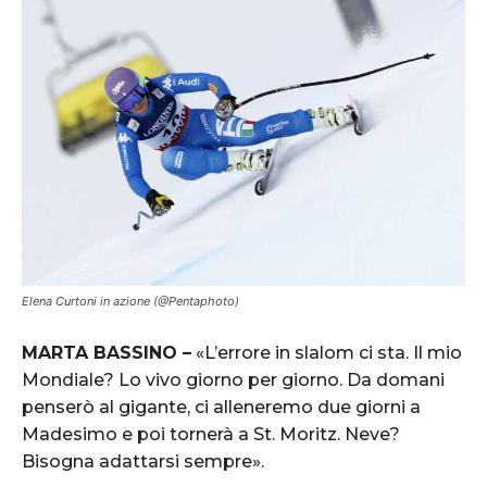
ST. MORITZ, SWITZERLAND Ð FEBRUARY 10: Michaela Kirchgasser of Austria
wins the bronze medal during the FIS Alpine Ski World Championships
Women's Alpine Combined on February 10, 2017 in St. Moritz, Switzerland
(Photo by Alexis Boichard/Agence Zoom)
Elena Curtoni in azione (@Pentaphoto)
MARTA BASSINO –
«L’errore in slalom ci sta. Il mio
Mondiale? Lo vivo giorno per giorno. Da domani
penserò al gigante, ci alleneremo due giorni a
Madesimo e poi tornerà a St. Moritz. Neve?
ST. MORITZ, SWITZERLAND Ð FEBRUARY 10: Stacey Cook of USA competes
during the FIS Alpine Ski World Championships Women's Alpine Combined
Bisogna adattarsi sempre».
on February 10, 2017 in St. Moritz, Switzerland (Photo by Alexis
Boichard/Agence Zoom)