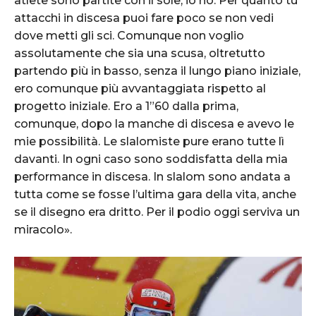
atlete sono partite con il sole, io no. Per quanto tu
attacchi in discesa puoi fare poco se non vedi
ST. MORITZ, SWITZERLAND Ð FEBRUARY 10: Federica Brignone of Italy
competes during the FIS Alpine Ski World Championships Women's Alpine
dove metti gli sci. Comunque non voglio
Combined on February 10, 2017 in St. Moritz, Switzerland (Photo by Alain
Grosclaude/Agence Zoom)
assolutamente che sia una scusa, oltretutto
partendo più in basso, senza il lungo piano iniziale,
ero comunque più avvantaggiata rispetto al
progetto iniziale. Ero a 1”60 dalla prima,
comunque, dopo la manche di discesa e avevo le
mie possibilità. Le slalomiste pure erano tutte lì
davanti. In ogni caso sono soddisfatta della mia
performance in discesa. In slalom sono andata a
tutta come se fosse l’ultima gara della vita, anche
ST. MORITZ, SWITZERLAND Ð FEBRUARY 10: Romane Miradoli of France
se il disegno era dritto. Per il podio oggi serviva un
competes during the FIS Alpine Ski World Championships Women's Alpine
Combined on February 10, 2017 in St. Moritz, Switzerland (Photo by Alain
miracolo».
Grosclaude/Agence Zoom)