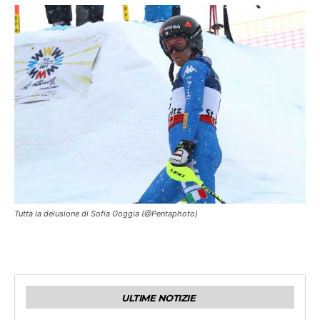
ST. MORITZ, SWITZERLAND Ð FEBRUARY 10: Michelle Gisin of Switzerland
wins the silver medal, Wendy Holdener of Switzerland wins the gold medal,
Michaela Kirchgasser of Austria wins the bronze medal during the FIS Alpine
Ski World Championships Women's Alpine Combined on February 10, 2017
in St. Moritz, Switzerland (Photo by Hans Bezard/Agence Zoom)
Tutta la delusione di Sofia Goggia (@Pentaphoto)
ULTIME NOTIZIE