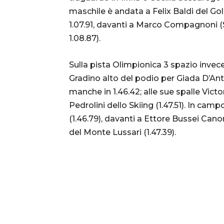
maschile è andata a Felix Baldi del Go
1.07.91, davanti a Marco Compagnoni (
1.08.87).
Sulla pista Olimpionica 3 spazio invece
Gradino alto del podio per Giada D’An
manche in 1.46.42; alle sue spalle Victo
Pedrolini dello Skiing (1.47.51). In ca
(1.46.79), davanti a Ettore Bussei Canon
del Monte Lussari (1.47.39).