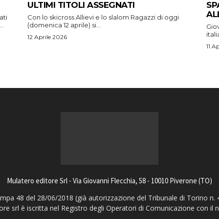
ULTIMI TITOLI ASSEGNATI
SP
AL
ati
Con lo skicross Allievi e lo slalom Ragazzi di oggi
..
(domenica 12 aprile) si...
Giov
ital
12 Aprile 2026
11 A
Mulatero editore Srl - Via Giovanni Flecchia, 58 - 10010 Piverone (TO)
pa 48 del 28/06/2018 (già autorizzazione del Tribunale di Torino n. 
ore srl è iscritta nel Registro degli Operatori di Comunicazione con il