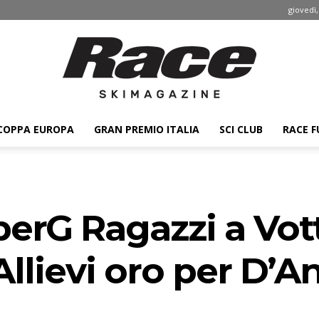
giovedì,
COPPA EUROPA
GRAN PREMIO ITALIA
SCI CLUB
RACE F
Race
perG Ragazzi a Vott
ski
Allievi oro per D’A