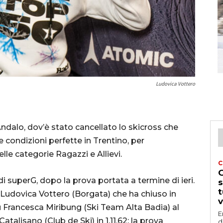
Ludovica Vottero
d Andalo, dov’è stato cancellato lo skicross che
 condizioni perfette in Trentino, per
delle categorie Ragazzi e Allievi.
C
G
di superG, dopo la prova portata a termine di ieri.
s
t
 Ludovica Vottero (Borgata) che ha chiuso in
v
u Francesca Miribung (Ski Team Alta Badia) al
E
Catalisano (Club de Ski) in 1.11.62; la prova
d