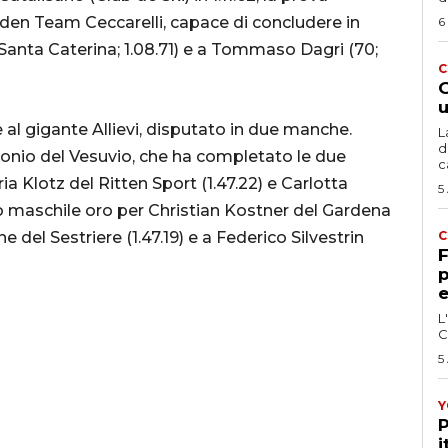
lden Team Ceccarelli, capace di concludere in
6
Santa Caterina; 1.08.71) e a Tommaso Dagri (70;
C
G
u
 al gigante Allievi, disputato in due manche.
L
d
tonio del Vesuvio, che ha completato le due
c
ria Klotz del Ritten Sport (1.47.22) e Carlotta
5
mpo maschile oro per Christian Kostner del Gardena
e del Sestriere (1.47.19) e a Federico Silvestrin
C
F
p
e
L
C
5
Y
P
i