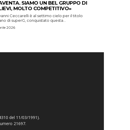
AVENTA. SIAMO UN BEL GRUPPO DI
LIEVI, MOLTO COMPETITIVO»
anni Ceccarelli è al settimo cielo per il titolo
iano di superG, conquistato questa...
prile 2026
4310 del 11/03/1991).
 numero 21697.