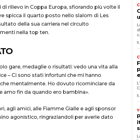
C
i rilievo in Coppa Europa, sfiorando più volte il
G
ive spicca il quarto posto nello slalom di Les
u
ultato della sua carriera nel circuito
L
d
amenti nella top ten.
c
5
ATO
C
F
o gare, medaglie o risultati: vedo una vita alla
p
e
ce – Ci sono stati infortuni che mi hanno
L
nche mentalmente. Ho dovuto ricominciare da
C
che amo fin da quando ero bambina».
5
ri, agli amici, alle Fiamme Gialle e agli sponsor
Y
P
no agonistico, ringraziandoli per averle dato
i
s
L