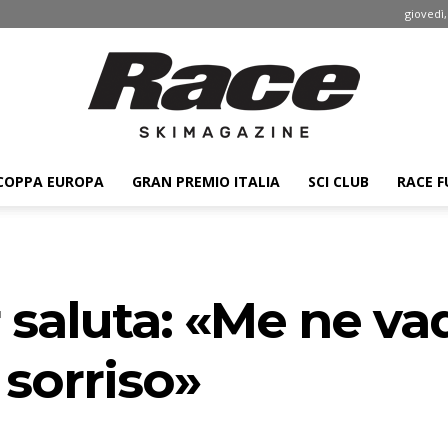
giovedì,
COPPA EUROPA
GRAN PREMIO ITALIA
SCI CLUB
RACE F
Race
r saluta: «Me ne v
ski
 sorriso»