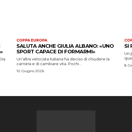
COPPA EUROPA
COP
:
SALUTA ANCHE GIULIA ALBANO: «UNO
SI
»
SPORT CAPACE DI FORMARMI»
Un p
quar
Ora
Un’altra velocista italiana ha deciso di chiudere la
carriera e di cambiare vita. Pochi...
8 G
10 Giugno 2026