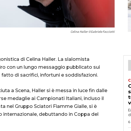
Celina Haller ©Gabriele Facciotti
agonistica di Celina Haller. La slalomista
itiro con un lungo messaggio pubblicato sui
fatto di sacrifici, infortuni e soddisfazioni.
C
G
uta a Scena, Haller si è messa in luce fin dalle
s
t
se medaglie ai Campionati Italiani, incluso il
v
rata nel Gruppo Sciatori Fiamme Gialle, si è
E
to internazionale, debuttando in Coppa del
d
6