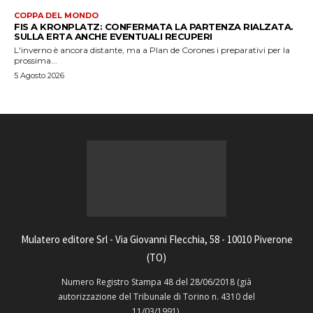
COPPA DEL MONDO
FIS A KRONPLATZ: CONFERMATA LA PARTENZA RIALZATA.
SULLA ERTA ANCHE EVENTUALI RECUPERI
L'inverno è ancora distante, ma a Plan de Corones i preparativi per la
prossima...
5 Agosto 2026
Mulatero editore Srl - Via Giovanni Flecchia, 58 - 10010 Piverone
(TO)
Numero Registro Stampa 48 del 28/06/2018 (già
autorizzazione del Tribunale di Torino n. 4310 del
11/03/1991).