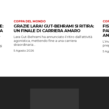
COPPA DEL MONDO
CO
E:
GRAZIE LARA! GUT-BEHRAMI SI RITIRA:
FI
 A
UN FINALE DI CARRIERA AMARO
PA
AN
Lara Gut-Behrami ha annunciato il ritiro dall'attività
agonistica, mettendo fine a una carriera
L'in
straordinaria...
prep
di
5 Agosto 2026
5 Ag