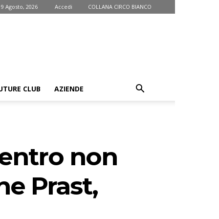
9 Agosto, 2026
Accedi
COLLANA CIRCO BIANCO
UTURE CLUB
AZIENDE
rientro non
he Prast,