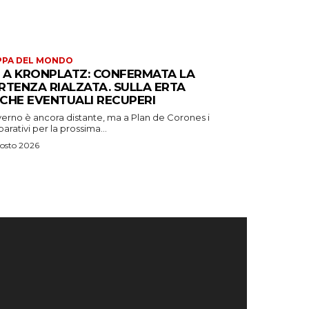
PPA DEL MONDO
S A KRONPLATZ: CONFERMATA LA
RTENZA RIALZATA. SULLA ERTA
CHE EVENTUALI RECUPERI
verno è ancora distante, ma a Plan de Corones i
arativi per la prossima...
osto 2026