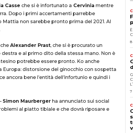
ia Casse
che si è infortunato a
Cervinia
mentre
C
urra. Dopo i primi accertamenti parrebbe
F
o Mattia non sarebbe pronto prima del 2021. Al
p
.
È
C
8
nche
Alexander Prast
, che si è procurato un
 destra e al primo dito della stessa mano. Non è
C
ltoatesino potrebbe essere pronto. Ko anche
G
d
 Europa: distorsione del ginocchio con sospetta
G
ancora bene l’entità dell’infortunio e quindi i
C
L
7
–
Simon Maurberger
ha annunciato sui social
C
oblemi al piatto tibiale e che dovrà riposare e
G
s
t
v