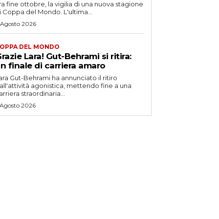
ra fine ottobre, la vigilia di una nuova stagione
i Coppa del Mondo. L'ultima...
 Agosto 2026
OPPA DEL MONDO
razie Lara! Gut-Behrami si ritira:
n finale di carriera amaro
ara Gut-Behrami ha annunciato il ritiro
all'attività agonistica, mettendo fine a una
arriera straordinaria...
 Agosto 2026