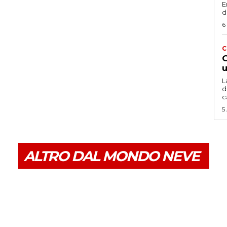
E
d
6
C
G
u
L
d
c
5
ALTRO DAL MONDO NEVE