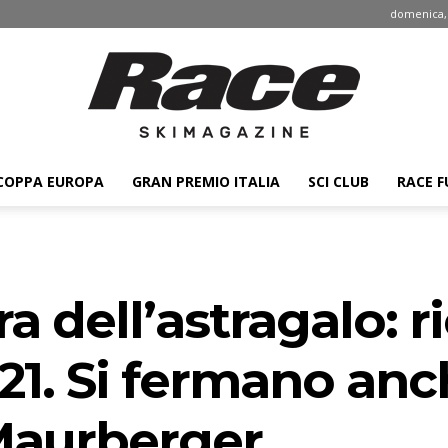
domenica, 
COPPA EUROPA
GRAN PREMIO ITALIA
SCI CLUB
RACE F
Race
ra dell’astragalo: 
ski
21. Si fermano anc
Maurberger