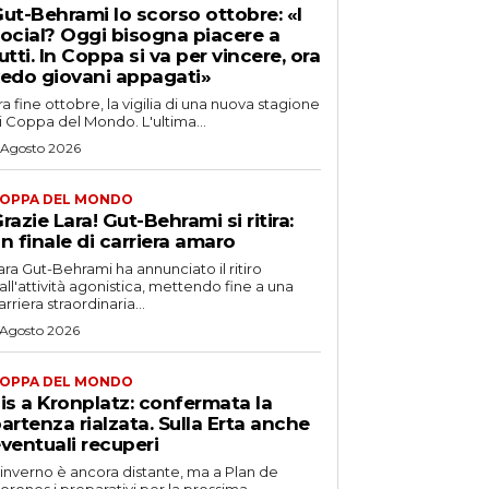
ut-Behrami lo scorso ottobre: «I
ocial? Oggi bisogna piacere a
utti. In Coppa si va per vincere, ora
edo giovani appagati»
ra fine ottobre, la vigilia di una nuova stagione
i Coppa del Mondo. L'ultima...
 Agosto 2026
OPPA DEL MONDO
razie Lara! Gut-Behrami si ritira:
n finale di carriera amaro
ara Gut-Behrami ha annunciato il ritiro
all'attività agonistica, mettendo fine a una
arriera straordinaria...
 Agosto 2026
OPPA DEL MONDO
is a Kronplatz: confermata la
artenza rialzata. Sulla Erta anche
ventuali recuperi
'inverno è ancora distante, ma a Plan de
orones i preparativi per la prossima...