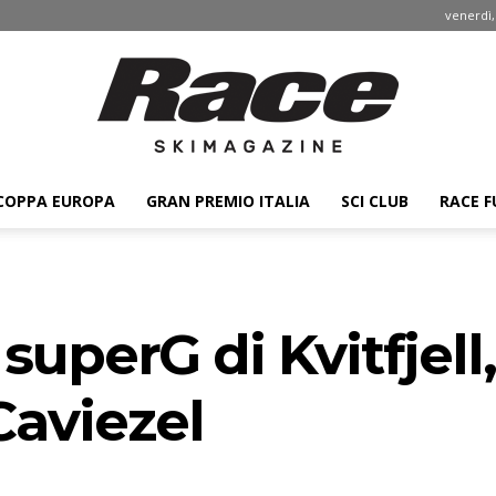
venerdì,
COPPA EUROPA
GRAN PREMIO ITALIA
SCI CLUB
RACE F
Race
 superG di Kvitfjel
ski
Caviezel