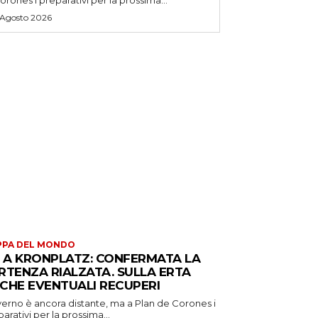
 Agosto 2026
PPA DEL MONDO
S A KRONPLATZ: CONFERMATA LA
RTENZA RIALZATA. SULLA ERTA
CHE EVENTUALI RECUPERI
verno è ancora distante, ma a Plan de Corones i
arativi per la prossima...