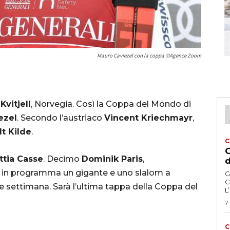
Mauro Caviezel con la coppa ©Agence Zoom
i
Kvitjell
, Norvegia. Così la Coppa del Mondo di
ezel
. Secondo l’austriaco
Vincent Kriechmayr
,
t Kilde
.
C
G
ttia Casse
. Decimo
Dominik Paris
,
d
 in programma un gigante e uno slalom a
G
C
ne settimana. Sarà l’ultima tappa della Coppa del
L
7
C