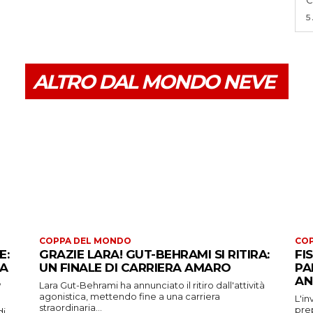
5
ALTRO DAL MONDO NEVE
COPPA DEL MONDO
CO
E:
GRAZIE LARA! GUT-BEHRAMI SI RITIRA:
FI
 A
UN FINALE DI CARRIERA AMARO
PA
AN
Lara Gut-Behrami ha annunciato il ritiro dall'attività
agonistica, mettendo fine a una carriera
L'in
straordinaria...
prep
di