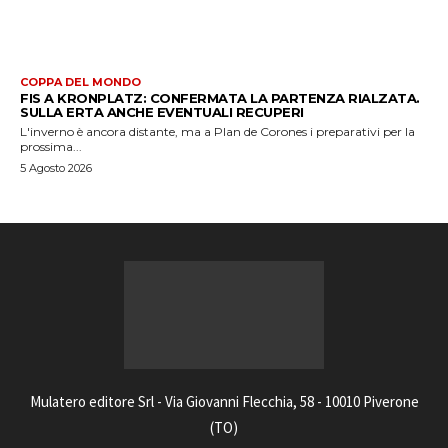
COPPA DEL MONDO
FIS A KRONPLATZ: CONFERMATA LA PARTENZA RIALZATA.
SULLA ERTA ANCHE EVENTUALI RECUPERI
L'inverno è ancora distante, ma a Plan de Corones i preparativi per la
prossima...
5 Agosto 2026
Mulatero editore Srl - Via Giovanni Flecchia, 58 - 10010 Piverone
(TO)