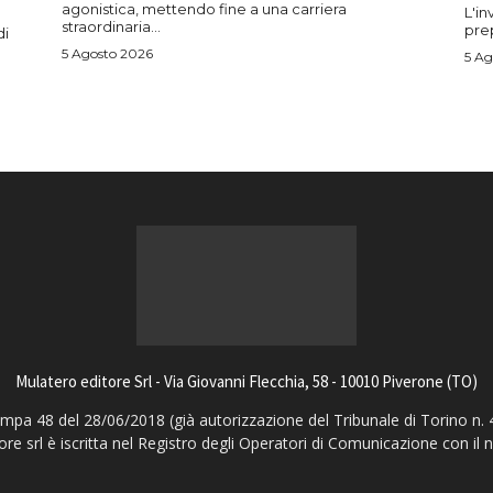
agonistica, mettendo fine a una carriera
L'in
straordinaria...
prep
di
5 Agosto 2026
5 Ag
Mulatero editore Srl - Via Giovanni Flecchia, 58 - 10010 Piverone (TO)
pa 48 del 28/06/2018 (già autorizzazione del Tribunale di Torino n. 
ore srl è iscritta nel Registro degli Operatori di Comunicazione con il