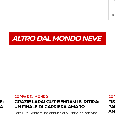
L
d
c
5
ALTRO DAL MONDO NEVE
COPPA DEL MONDO
CO
E:
GRAZIE LARA! GUT-BEHRAMI SI RITIRA:
FI
 A
UN FINALE DI CARRIERA AMARO
PA
AN
Lara Gut-Behrami ha annunciato il ritiro dall'attività