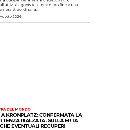
ara Gut-Behrami ha annunciato il ritiro
all'attività agonistica, mettendo fine a una
arriera straordinaria...
 Agosto 2026
PPA DEL MONDO
S A KRONPLATZ: CONFERMATA LA
RTENZA RIALZATA. SULLA ERTA
CHE EVENTUALI RECUPERI