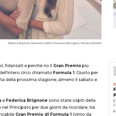
Federica Brignone, Alexandra Coletti e Francesca Marsaglia a Monaco @Coletti
i, fidanzati e perché no il
Gran Premio
più
 dell’intero circo chiamato
Formula 1
. Giusto per
ista della prossima stagione, almeno il sabato e
C
F
p
a
e
Federica Brignone
sono state ospiti della
È
C
 nel Principato per due giorni da ricordare, tra
8
ncabile
Gran Premio di Formula 1
(vinto da