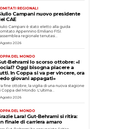
OMITATI REGIONALI
iulio Campani nuovo presidente
el CAE
iulio Campani è stato eletto alla guida
omitato Appennino Emiliano FISI.
’assemblea regionale tenutasi...
 Agosto 2026
OPPA DEL MONDO
ut-Behrami lo scorso ottobre: «I
ocial? Oggi bisogna piacere a
utti. In Coppa si va per vincere, ora
edo giovani appagati»
ra fine ottobre, la vigilia di una nuova stagione
i Coppa del Mondo. L'ultima...
 Agosto 2026
OPPA DEL MONDO
razie Lara! Gut-Behrami si ritira:
n finale di carriera amaro