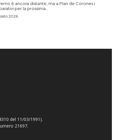
verno è ancora distante, ma a Plan de Corones i
arativi per la prossima...
osto 2026
4310 del 11/03/1991).
 numero 21697.