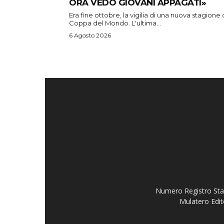
ORA VEDO GIOVANI APPAGATI»
Era fine ottobre, la vigilia di una nuova stagione 
Coppa del Mondo. L'ultima...
6 Agosto 2026
Numero Registro Stam
Mulatero Edit