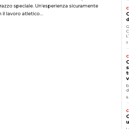
razzo speciale. Un’esperienza sicuramente
C
il lavoro atletico…
G
d
G
C
L
7
C
G
s
t
v
E
d
6
C
G
u