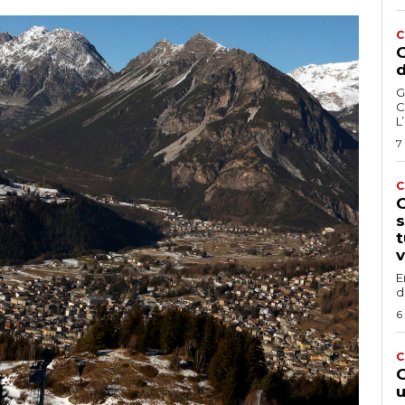
C
G
d
G
C
L
7
C
G
s
t
v
E
d
6
C
G
u