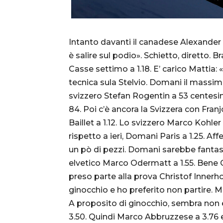
Intanto davanti il canadese Alexander
è salire sul podio». Schietto, diretto.
Casse settimo a 1.18. E’ carico Mattia: 
tecnica sula Stelvio. Domani il massimo
svizzero Stefan Rogentin a 53 centesim
84. Poi c’è ancora la Svizzera con Fran
Baillet a 1.12. Lo svizzero Marco Kohle
rispetto a ieri, Domani Paris a 1.25.
un pò di pezzi. Domani sarebbe fantasti
elvetico Marco Odermatt a 1.55. Bene Gio
preso parte alla prova Christof Innerh
ginocchio e ho preferito non partire. M
A proposito di ginocchio, sembra non 
3.50. Quindi Marco Abbruzzese a 3.76 e