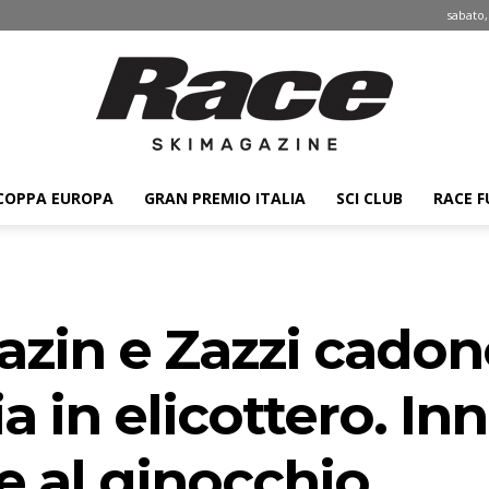
sabato,
COPPA EUROPA
GRAN PREMIO ITALIA
SCI CLUB
RACE F
Race
azin e Zazzi cadon
ski
ia in elicottero. I
e al ginocchio