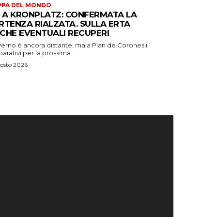
PPA DEL MONDO
S A KRONPLATZ: CONFERMATA LA
RTENZA RIALZATA. SULLA ERTA
CHE EVENTUALI RECUPERI
verno è ancora distante, ma a Plan de Corones i
arativi per la prossima...
osto 2026