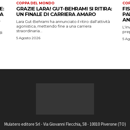
COPPA DEL MONDO
CO
E:
GRAZIE LARA! GUT-BEHRAMI SI RITIRA:
FI
 A
UN FINALE DI CARRIERA AMARO
PA
AN
Lara Gut-Behrami ha annunciato il ritiro dall'attività
agonistica, mettendo fine a una carriera
L'in
straordinaria...
prep
di
5 Agosto 2026
5 Ag
Mulatero editore Srl - Via Giovanni Flecchia, 58 - 10010 Piverone (TO)