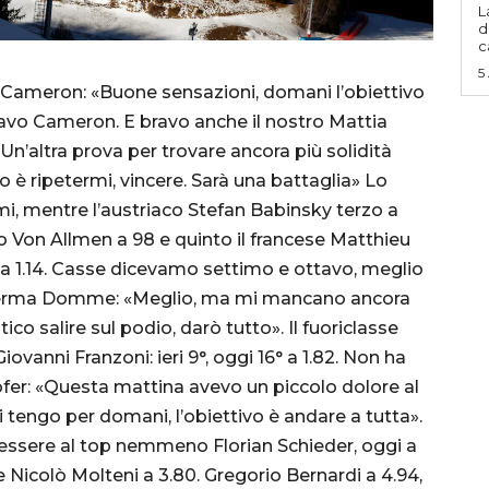
L
d
c
5
 Cameron: «Buone sensazioni, domani l’obiettivo
 Bravo Cameron. E bravo anche il nostro Mattia
«Un’altra prova per trovare ancora più solidità
 è ripetermi, vincere. Sarà una battaglia» Lo
i, mentre l’austriaco Stefan Babinsky terzo a
jo Von Allmen a 98 e quinto il francese Matthieu
r a 1.14. Casse dicevamo settimo e ottavo, meglio
 Afferma Domme: «Meglio, ma mi mancano ancora
co salire sul podio, darò tutto». Il fuoriclasse
vanni Franzoni: ieri 9°, oggi 16° a 1.82. Non ha
ofer: «Questa mattina avevo un piccolo dolore al
i tengo per domani, l’obiettivo è andare a tutta».
essere al top nemmeno Florian Schieder, oggi a
 Nicolò Molteni a 3.80. Gregorio Bernardi a 4.94,