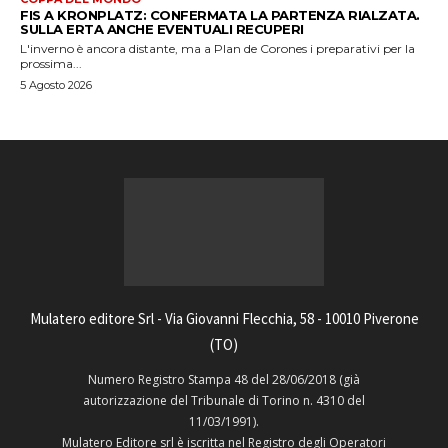
FIS A KRONPLATZ: CONFERMATA LA PARTENZA RIALZATA.
SULLA ERTA ANCHE EVENTUALI RECUPERI
L'inverno è ancora distante, ma a Plan de Corones i preparativi per la
prossima...
5 Agosto 2026
Mulatero editore Srl - Via Giovanni Flecchia, 58 - 10010 Piverone
(TO)
Numero Registro Stampa 48 del 28/06/2018 (già
autorizzazione del Tribunale di Torino n. 4310 del
11/03/1991).
Mulatero Editore srl è iscritta nel Registro degli Operatori