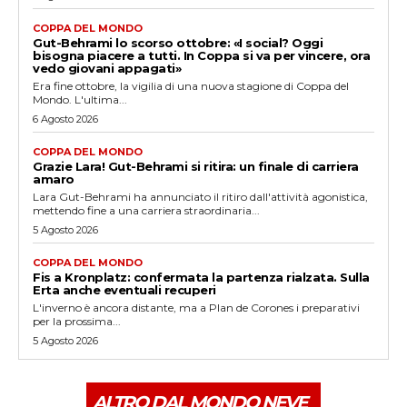
COPPA DEL MONDO
Gut-Behrami lo scorso ottobre: «I social? Oggi
bisogna piacere a tutti. In Coppa si va per vincere, ora
vedo giovani appagati»
Era fine ottobre, la vigilia di una nuova stagione di Coppa del
Mondo. L'ultima...
6 Agosto 2026
COPPA DEL MONDO
Grazie Lara! Gut-Behrami si ritira: un finale di carriera
amaro
Lara Gut-Behrami ha annunciato il ritiro dall'attività agonistica,
mettendo fine a una carriera straordinaria...
5 Agosto 2026
COPPA DEL MONDO
Fis a Kronplatz: confermata la partenza rialzata. Sulla
Erta anche eventuali recuperi
L'inverno è ancora distante, ma a Plan de Corones i preparativi
per la prossima...
5 Agosto 2026
ALTRO DAL MONDO NEVE