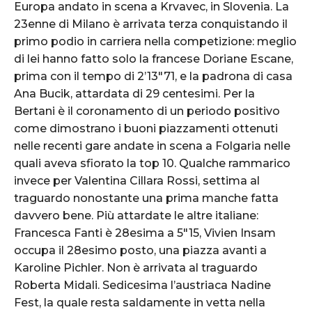
Europa andato in scena a Krvavec, in Slovenia. La
23enne di Milano è arrivata terza conquistando il
primo podio in carriera nella competizione: meglio
di lei hanno fatto solo la francese Doriane Escane,
prima con il tempo di 2’13″71, e la padrona di casa
Ana Bucik, attardata di 29 centesimi. Per la
Bertani è il coronamento di un periodo positivo
come dimostrano i buoni piazzamenti ottenuti
nelle recenti gare andate in scena a Folgaria nelle
quali aveva sfiorato la top 10. Qualche rammarico
invece per Valentina Cillara Rossi, settima al
traguardo nonostante una prima manche fatta
davvero bene. Più attardate le altre italiane:
Francesca Fanti è 28esima a 5″15, Vivien Insam
occupa il 28esimo posto, una piazza avanti a
Karoline Pichler. Non è arrivata al traguardo
Roberta Midali. Sedicesima l’austriaca Nadine
Fest, la quale resta saldamente in vetta nella