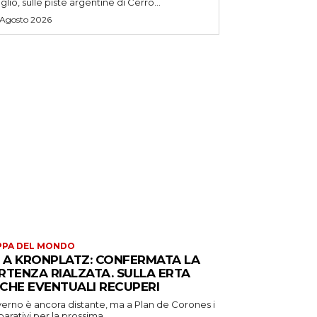
uglio, sulle piste argentine di Cerro...
 Agosto 2026
PPA DEL MONDO
S A KRONPLATZ: CONFERMATA LA
RTENZA RIALZATA. SULLA ERTA
CHE EVENTUALI RECUPERI
verno è ancora distante, ma a Plan de Corones i
arativi per la prossima...