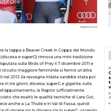
©Agence Zoom
ze la tappa a Beaver Creek in Coppa del Mondo.
iscesa e superG) rinnova una mini-tradizione
disputata sulla Birds of Prey il 7 dicembre 2011 e
C
l circuito maggiore femminile si fermò un’altra
G
li nel 2013 (la rassegna iridata sarebbe stata poi
s
t
e in tre giorni, discesa, superG e gigante, sulla
v
ell’appuntamento, la Raptor (ufficialmente
E
ciato che esaltò le qualità tecniche di Lara Gut,
d
ece anche a La Thuile e in Val di Fassa, quindi
6
e di vincere sia in discesa sia in superG, uscendo