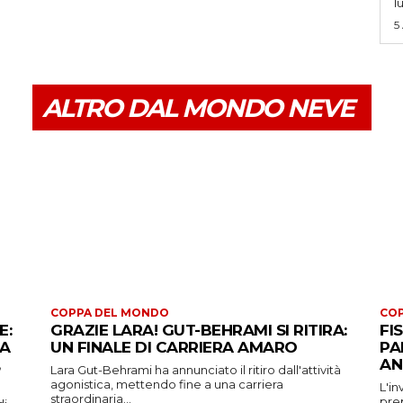
l
5
ALTRO DAL MONDO NEVE
COPPA DEL MONDO
CO
E:
GRAZIE LARA! GUT-BEHRAMI SI RITIRA:
FI
 A
UN FINALE DI CARRIERA AMARO
PA
AN
Lara Gut-Behrami ha annunciato il ritiro dall'attività
agonistica, mettendo fine a una carriera
L'in
straordinaria...
prep