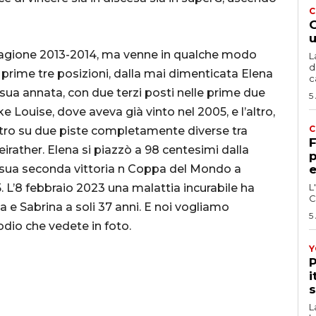
C
G
u
a stagione 2013-2014, ma venne in qualche modo
L
d
 prime tre posizioni, dalla mai dimenticata Elena
c
a sua annata, con due terzi posti nelle prime due
5
e Louise, dove aveva già vinto nel 2005, e l’altro,
C
l’atro su due piste completamente diverse tra
F
Weirather. Elena si piazzò a 98 centesimi dalla
p
a sua seconda vittoria n Coppa del Mondo a
e
15. L’8 febbraio 2023 una malattia incurabile ha
L
C
a e Sabrina a soli 37 anni. E noi vogliamo
5
odio che vedete in foto.
Y
P
i
s
L