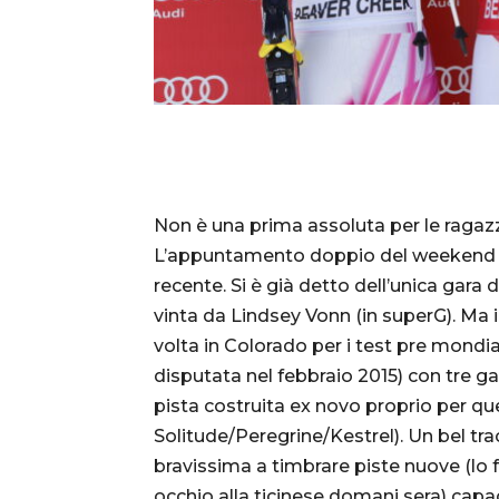
Non è una prima assoluta per le ragaz
L’appuntamento doppio del weekend (d
recente. Si è già detto dell’unica gara 
vinta da Lindsey Vonn (in superG). Ma i
volta in Colorado per i test pre mondia
disputata nel febbraio 2015) con tre gar
pista costruita ex novo proprio per qu
Solitude/Peregrine/Kestrel). Un bel trac
bravissima a timbrare piste nuove (lo f
occhio alla ticinese domani sera) capac