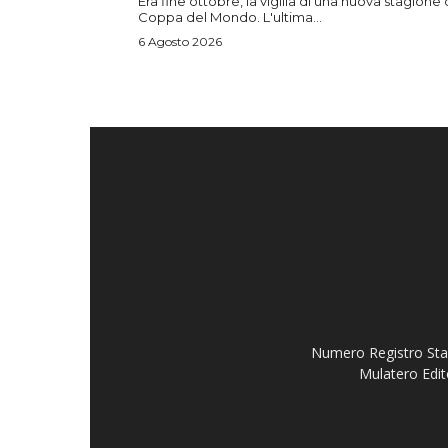
Era fine ottobre, la vigilia di una nuova stagione 
Coppa del Mondo. L'ultima...
6 Agosto 2026
Numero Registro Stam
Mulatero Edit