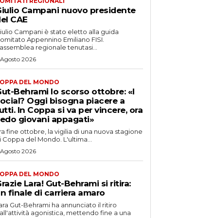
OMITATI REGIONALI
iulio Campani nuovo presidente
el CAE
iulio Campani è stato eletto alla guida
omitato Appennino Emiliano FISI.
’assemblea regionale tenutasi...
 Agosto 2026
OPPA DEL MONDO
ut-Behrami lo scorso ottobre: «I
ocial? Oggi bisogna piacere a
utti. In Coppa si va per vincere, ora
edo giovani appagati»
ra fine ottobre, la vigilia di una nuova stagione
i Coppa del Mondo. L'ultima...
 Agosto 2026
OPPA DEL MONDO
razie Lara! Gut-Behrami si ritira:
n finale di carriera amaro
ara Gut-Behrami ha annunciato il ritiro
all'attività agonistica, mettendo fine a una