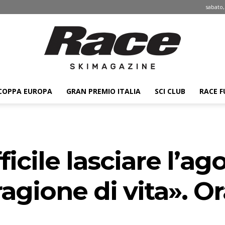
sabato,
COPPA EUROPA
GRAN PREMIO ITALIA
SCI CLUB
RACE F
Race
fficile lasciare l’a
ski
ragione di vita». Or