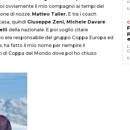
c
oi ovviamente il mio compagno ai tempi del
5
mone di nozze,
Matteo Taller.
E tra i coach
casa, quindi
Giuseppe Zeni,
Michele Davare
C
F
elli
della nazionale. E poi voglio citare
p
do era responsabile del gruppo Coppa Europa ed
e
, ha fatto il mio nome per riempire il
L
C
h di Coppa del Mondo dove poi ho chiuso
5