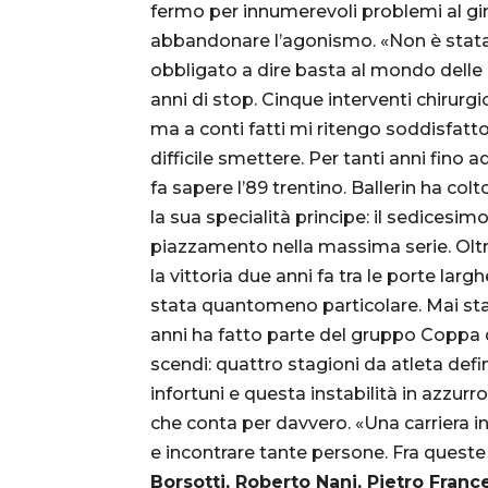
fermo per innumerevoli problemi al gino
abbandonare l’agonismo. «Non è stata 
obbligato a dire basta al mondo dell
anni di stop. Cinque interventi chirurgic
ma a conti fatti mi ritengo soddisfatt
difficile smettere. Per tanti anni fino 
fa sapere l’89 trentino. Ballerin ha col
la sua specialità principe: il sedicesim
piazzamento nella massima serie. Oltr
la vittoria due anni fa tra le porte lar
stata quantomeno particolare. Mai stat
anni ha fatto parte del gruppo Coppa de
scendi: quattro stagioni da atleta defi
infortuni e questa instabilità in azzurro
che conta per davvero. «Una carriera i
e incontrare tante persone. Fra quest
Borsotti, Roberto Nani, Pietro Franc