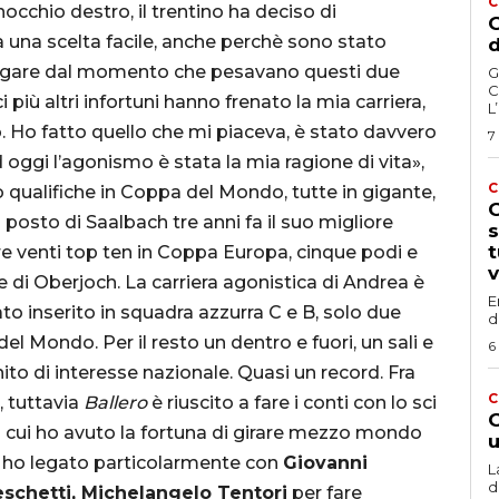
C
cchio destro, il trentino ha deciso di
G
una scelta facile, anche perchè sono stato
d
e gare dal momento che pesavano questi due
G
C
i più altri infortuni hanno frenato la mia carriera,
L
o. Ho fatto quello che mi piaceva, è stato davvero
7
ad oggi l’agonismo è stata la mia ragione di vita»,
C
to qualifiche in Coppa del Mondo, tutte in gigante,
G
o posto di Saalbach tre anni fa il suo migliore
s
t
e venti top ten in Coppa Europa, cinque podi e
v
ghe di Oberjoch. La carriera agonistica di Andrea è
E
o inserito in squadra azzurra C e B, solo due
d
l Mondo. Per il resto un dentro e fuori, un sali e
6
nito di interesse nazionale. Quasi un record. Fra
C
, tuttavia
Ballero
è riuscito a fare i conti con lo sci
G
n cui ho avuto la fortuna di girare mezzo mondo
u
e ho legato particolarmente con
Giovanni
L
d
eschetti, Michelangelo Tentori
per fare