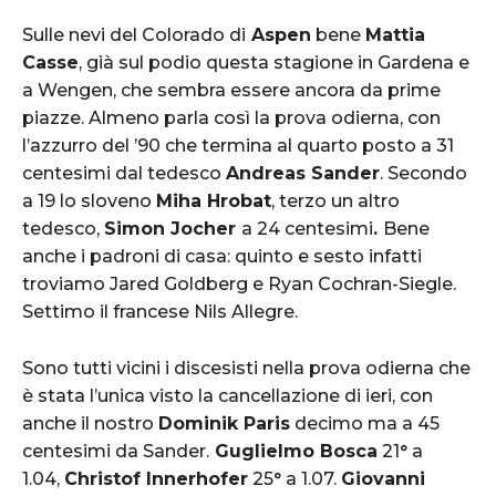
Sulle nevi del Colorado di
Aspen
bene
Mattia
Casse
, già sul podio questa stagione in Gardena e
a Wengen, che sembra essere ancora da prime
piazze. Almeno parla così la prova odierna, con
l’azzurro del ’90 che termina al quarto posto a 31
centesimi dal tedesco
Andreas Sander
. Secondo
a 19 lo sloveno
Miha Hrobat
, terzo un altro
tedesco,
Simon Jocher
a 24 centesimi
.
Bene
anche i padroni di casa: quinto e sesto infatti
troviamo Jared Goldberg e Ryan Cochran-Siegle.
Settimo il francese Nils Allegre.
Sono tutti vicini i discesisti nella prova odierna che
è stata l’unica visto la cancellazione di ieri, con
anche il nostro
Dominik Paris
decimo ma a 45
centesimi da Sander.
Guglielmo Bosca
21° a
1.04,
Christof Innerhofer
25° a 1.07.
Giovanni