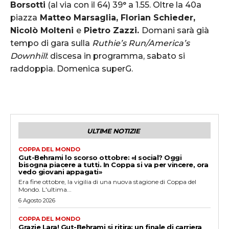
Borsotti
(al via con il 64) 39° a 1.55. Oltre la 40a
piazza
Matteo Marsaglia, Florian Schieder,
Nicolò Molteni
e
Pietro Zazzi.
Domani sarà già
tempo di gara sulla
Ruthie’s Run/America’s
Downhill
: discesa in programma, sabato si
raddoppia. Domenica superG.
ULTIME NOTIZIE
COPPA DEL MONDO
Gut-Behrami lo scorso ottobre: «I social? Oggi
bisogna piacere a tutti. In Coppa si va per vincere, ora
vedo giovani appagati»
Era fine ottobre, la vigilia di una nuova stagione di Coppa del
Mondo. L'ultima...
6 Agosto 2026
COPPA DEL MONDO
Grazie Lara! Gut-Behrami si ritira: un finale di carriera