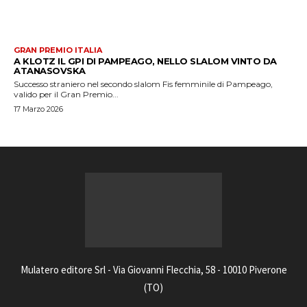
GRAN PREMIO ITALIA
A KLOTZ IL GPI DI PAMPEAGO, NELLO SLALOM VINTO DA
ATANASOVSKA
Successo straniero nel secondo slalom Fis femminile di Pampeago,
valido per il Gran Premio...
17 Marzo 2026
Mulatero editore Srl - Via Giovanni Flecchia, 58 - 10010 Piverone
(TO)