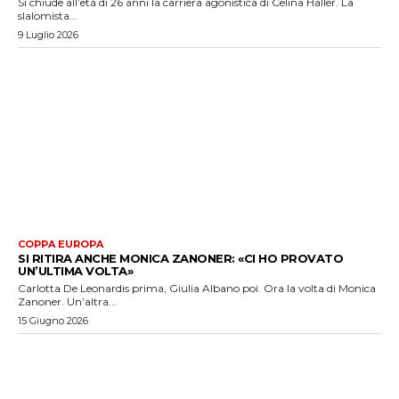
Si chiude all’età di 26 anni la carriera agonistica di Celina Haller. La
slalomista...
9 Luglio 2026
COPPA EUROPA
SI RITIRA ANCHE MONICA ZANONER: «CI HO PROVATO
UN’ULTIMA VOLTA»
Carlotta De Leonardis prima, Giulia Albano poi. Ora la volta di Monica
Zanoner. Un’altra...
15 Giugno 2026