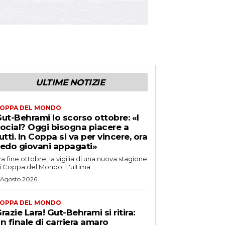
ULTIME NOTIZIE
OPPA DEL MONDO
ut-Behrami lo scorso ottobre: «I
ocial? Oggi bisogna piacere a
utti. In Coppa si va per vincere, ora
edo giovani appagati»
ra fine ottobre, la vigilia di una nuova stagione
i Coppa del Mondo. L'ultima...
 Agosto 2026
OPPA DEL MONDO
razie Lara! Gut-Behrami si ritira:
n finale di carriera amaro