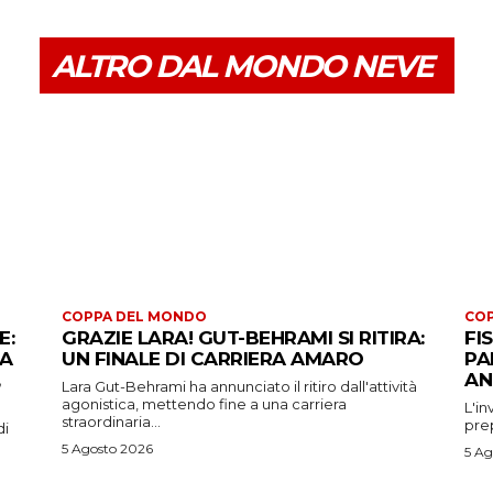
ALTRO DAL MONDO NEVE
COPPA DEL MONDO
CO
E:
GRAZIE LARA! GUT-BEHRAMI SI RITIRA:
FI
 A
UN FINALE DI CARRIERA AMARO
PA
AN
Lara Gut-Behrami ha annunciato il ritiro dall'attività
agonistica, mettendo fine a una carriera
L'in
straordinaria...
prep
di
5 Agosto 2026
5 Ag