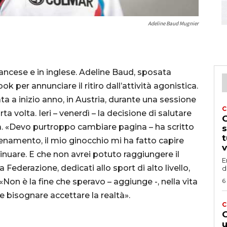
Adeline Baud Mugnier
rancese e in inglese. Adeline Baud, sposata
k per annunciare il ritiro dall’attività agonistica.
ta a inizio anno, in Austria, durante una sessione
C
a volta. Ieri – venerdì – la decisione di salutare
G
ta. «Devo purtroppo cambiare pagina – ha scritto
s
t
lenamento, il mio ginocchio mi ha fatto capire
v
inuare. E che non avrei potuto raggiungere il
E
 Federazione, dedicati allo sport di alto livello,
d
«Non è la fine che speravo – aggiunge -, nella vita
6
e bisognare accettare la realtà».
C
G
u