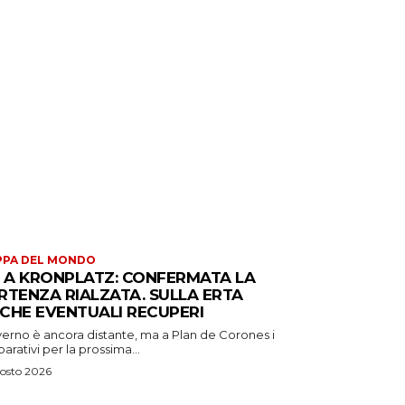
PPA DEL MONDO
S A KRONPLATZ: CONFERMATA LA
RTENZA RIALZATA. SULLA ERTA
CHE EVENTUALI RECUPERI
verno è ancora distante, ma a Plan de Corones i
arativi per la prossima...
osto 2026