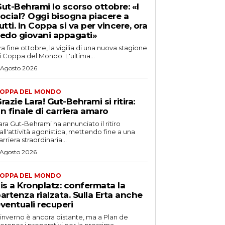
ut-Behrami lo scorso ottobre: «I
ocial? Oggi bisogna piacere a
utti. In Coppa si va per vincere, ora
edo giovani appagati»
ra fine ottobre, la vigilia di una nuova stagione
i Coppa del Mondo. L'ultima...
 Agosto 2026
OPPA DEL MONDO
razie Lara! Gut-Behrami si ritira:
n finale di carriera amaro
ara Gut-Behrami ha annunciato il ritiro
all'attività agonistica, mettendo fine a una
arriera straordinaria...
 Agosto 2026
OPPA DEL MONDO
is a Kronplatz: confermata la
artenza rialzata. Sulla Erta anche
ventuali recuperi
'inverno è ancora distante, ma a Plan de
orones i preparativi per la prossima...