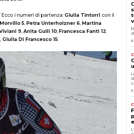
G
s
 Ecco i numeri di partenza:
Giulia Tintorri
con il
t
v
 Morvillo
5
,
Petra Unterholzner
6
,
Martina
E
Viviani 9
,
Anita Gulli 10
,
Francesca Fanti 12
,
d
,
Giulia Di Francesco
15
.
6
C
G
u
L
d
c
5
C
F
p
e
L
C