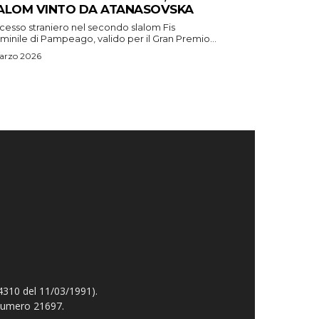
ALOM VINTO DA ATANASOVSKA
cesso straniero nel secondo slalom Fis
inile di Pampeago, valido per il Gran Premio...
arzo 2026
4310 del 11/03/1991).
 numero 21697.