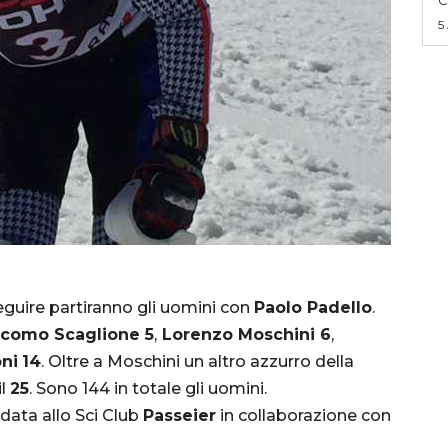
5
eguire partiranno gli uomini con
Paolo Padello
.
acomo Scaglione 5
,
Lorenzo Moschini 6
,
ni
14
. Oltre a Moschini un altro azzurro della
il
25
. Sono 144 in totale gli uomini.
idata allo Sci Club
Passeier
in collaborazione con