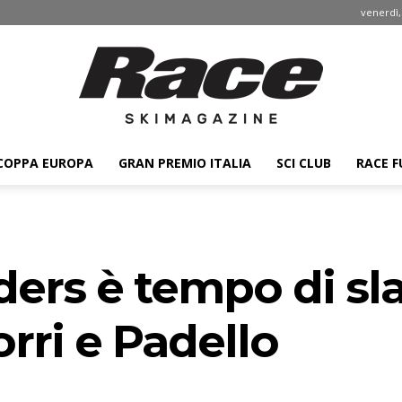
venerdì,
COPPA EUROPA
GRAN PREMIO ITALIA
SCI CLUB
RACE F
Race
lders è tempo di sl
ski
rri e Padello