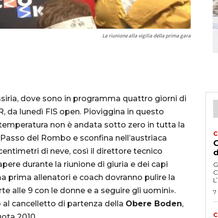
La riunione alla vigilia della prima gara
ssiria, dove sono in programma quattro giorni di
R, da lunedì FIS open. Pioviggina in questo
temperatura non è andata sotto zero in tutta la
C
al Passo del Rombo e sconfina nell’austriaca
G
centimetri di neve, così il direttore tecnico
d
pere durante la riunione di giuria e dei capi
G
C
ma prima allenatori e coach dovranno pulire la
L
arte alle 9 con le donne e a seguire gli uomini».
7
al cancelletto di partenza della
Obere Boden
,
C
uota 2010.