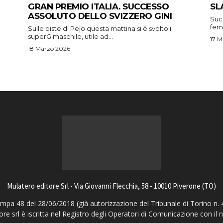
GRAN PREMIO ITALIA. SUCCESSO
SL
ASSOLUTO DELLO SVIZZERO GINI
Suc
femm
Sulle piste di Pejo questa mattina si è svolto il
superG maschile, utile ad...
17 M
18 Marzo 2026
Mulatero editore Srl - Via Giovanni Flecchia, 58 - 10010 Piverone (TO)
pa 48 del 28/06/2018 (già autorizzazione del Tribunale di Torino n. 
ore srl è iscritta nel Registro degli Operatori di Comunicazione con il