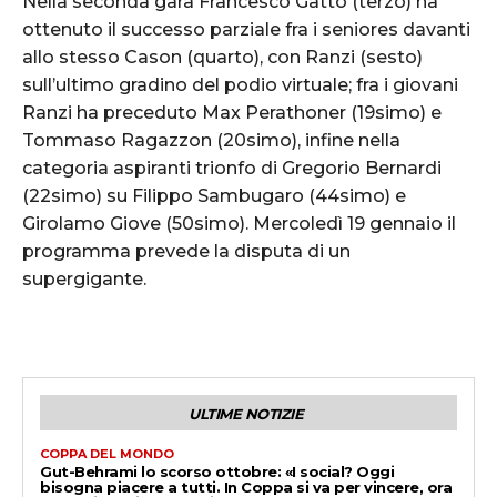
Nella seconda gara Francesco Gatto (terzo) ha
ottenuto il successo parziale fra i seniores davanti
allo stesso Cason (quarto), con Ranzi (sesto)
sull’ultimo gradino del podio virtuale; fra i giovani
Ranzi ha preceduto Max Perathoner (19simo) e
Tommaso Ragazzon (20simo), infine nella
categoria aspiranti trionfo di Gregorio Bernardi
(22simo) su Filippo Sambugaro (44simo) e
Girolamo Giove (50simo). Mercoledì 19 gennaio il
programma prevede la disputa di un
supergigante.
ULTIME NOTIZIE
COPPA DEL MONDO
Gut-Behrami lo scorso ottobre: «I social? Oggi
bisogna piacere a tutti. In Coppa si va per vincere, ora