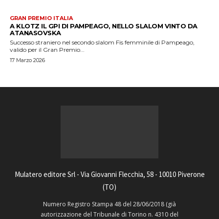
GRAN PREMIO ITALIA
A KLOTZ IL GPI DI PAMPEAGO, NELLO SLALOM VINTO DA
ATANASOVSKA
Successo straniero nel secondo slalom Fis femminile di Pampeago,
valido per il Gran Premio...
17 Marzo 2026
Mulatero editore Srl - Via Giovanni Flecchia, 58 - 10010 Piverone
(TO)
Numero Registro Stampa 48 del 28/06/2018 (già
autorizzazione del Tribunale di Torino n. 4310 del