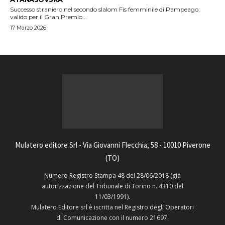
Successo straniero nel secondo slalom Fis femminile di Pampeago,
valido per il Gran Premio...
17 Marzo 2026
Mulatero editore Srl - Via Giovanni Flecchia, 58 - 10010 Piverone
(TO)
Numero Registro Stampa 48 del 28/06/2018 (già
autorizzazione del Tribunale di Torino n. 4310 del
11/03/1991).
Mulatero Editore srl è iscritta nel Registro degli Operatori
di Comunicazione con il numero 21697.