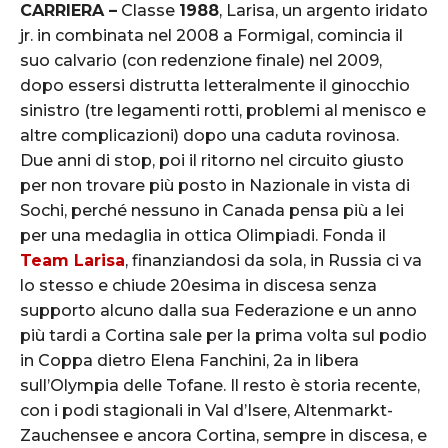
CARRIERA –
Classe
1988
, Larisa, un argento iridato
jr. in combinata nel 2008 a Formigal, comincia il
suo calvario (con redenzione finale) nel 2009,
dopo essersi distrutta letteralmente il ginocchio
sinistro (tre legamenti rotti, problemi al menisco e
altre complicazioni) dopo una caduta rovinosa.
Due anni di stop, poi il ritorno nel circuito giusto
per non trovare più posto in Nazionale in vista di
Sochi, perché nessuno in Canada pensa più a lei
per una medaglia in ottica Olimpiadi. Fonda il
Team Larisa
, finanziandosi da sola, in Russia ci va
lo stesso e chiude 20esima in discesa senza
supporto alcuno dalla sua Federazione e un anno
più tardi a Cortina sale per la prima volta sul podio
in Coppa dietro Elena Fanchini, 2a in libera
sull’Olympia delle Tofane. Il resto è storia recente,
con i podi stagionali in Val d’Isere, Altenmarkt-
Zauchensee e ancora Cortina, sempre in discesa, e