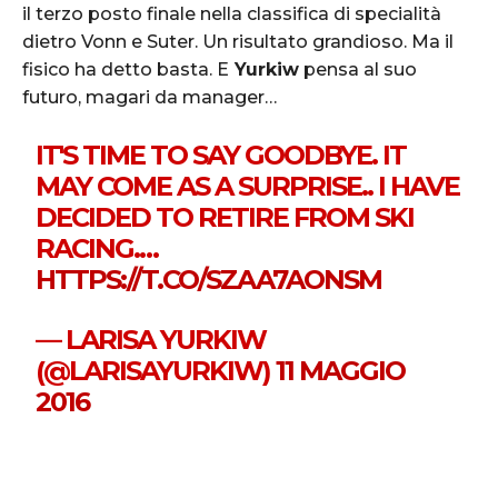
il terzo posto finale nella classifica di specialità
dietro Vonn e Suter. Un risultato grandioso. Ma il
fisico ha detto basta. E
Yurkiw
pensa al suo
futuro, magari da manager…
IT'S TIME TO SAY GOODBYE. IT
MAY COME AS A SURPRISE.. I HAVE
DECIDED TO RETIRE FROM SKI
RACING.…
HTTPS://T.CO/SZAA7AONSM
— LARISA YURKIW
(@LARISAYURKIW)
11 MAGGIO
2016