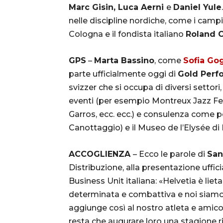
Marc Gisin, Luca Aerni
e
Daniel Yule
nelle discipline nordiche, come i cam
Cologna e il fondista italiano
Roland C
GPS
–
Marta Bassino
, come
Sofia Go
parte ufficialmente oggi di
Gold Perf
svizzer che si occupa di diversi settori,
eventi (per esempio Montreux Jazz Fes
Garros, ecc. ecc.) e consulenza come pe
Canottaggio) e il Museo de l’Elysée d
ACCOGLIENZA
– Ecco le parole di
San
Distribuzione, alla presentazione uffici
Business Unit italiana: «Helvetia è lie
determinata e combattiva e noi siamo m
aggiunge così al nostro atleta e amico
resta che augurare loro una stagione r