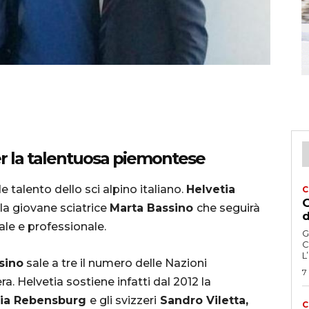
r la talentuosa piemontese
 talento dello sci alpino italiano.
Helvetia
C
G
la giovane sciatrice
Marta Bassino
che seguirà
d
ale e professionale.
G
C
L
sino
sale a tre il numero delle Nazioni
7
. Helvetia sostiene infatti dal 2012 la
ria Rebensburg
e gli svizzeri
Sandro Viletta,
C