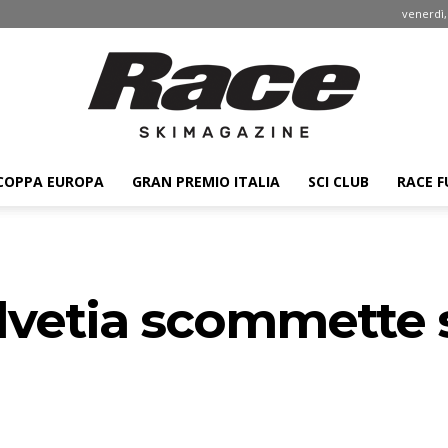
venerdì,
COPPA EUROPA
GRAN PREMIO ITALIA
SCI CLUB
RACE F
Race
elvetia scommette 
ski