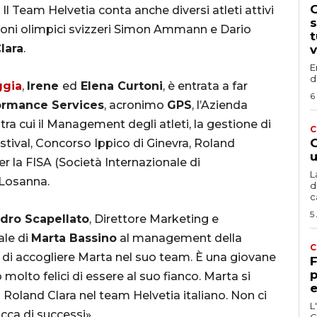
G
. Il Team Helvetia conta anche diversi atleti attivi
s
pioni olimpici svizzeri Simon Ammann e Dario
t
lara
.
v
E
d
ggia
,
Irene
ed
Elena Curtoni
, è entrata a far
6
ormance Services
, acronimo
GPS
, l’Azienda
 tra cui il Management degli atleti, la gestione di
C
G
tival, Concorso Ippico di Ginevra, Roland
u
r la FISA (Società Internazionale di
L
i Losanna.
d
c
5
dro Scapellato
, Direttore Marketing e
ale di
Marta Bassino
al management della
C
ta di accogliere Marta nel suo team. È una giovane
F
p
olto felici di essere al suo fianco. Marta si
e
 Roland Clara nel team Helvetia italiano. Non ci
L
icca di successi».
C