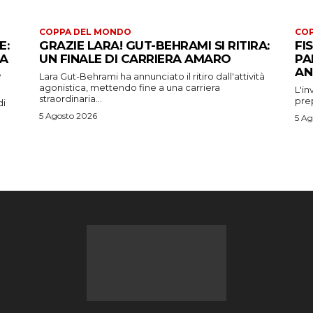
COPPA DEL MONDO
CO
E:
GRAZIE LARA! GUT-BEHRAMI SI RITIRA:
FI
 A
UN FINALE DI CARRIERA AMARO
PA
AN
Lara Gut-Behrami ha annunciato il ritiro dall'attività
agonistica, mettendo fine a una carriera
L'in
straordinaria...
prep
di
5 Agosto 2026
5 Ag