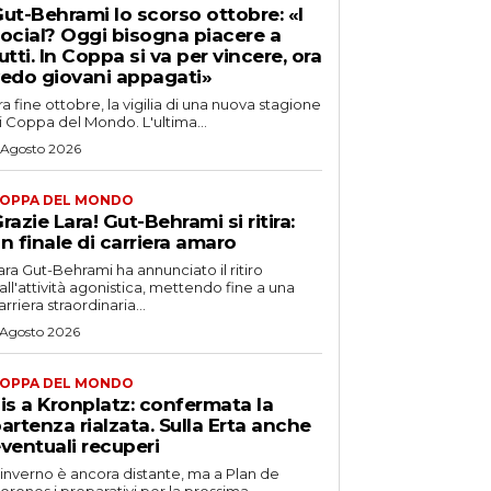
ut-Behrami lo scorso ottobre: «I
ocial? Oggi bisogna piacere a
utti. In Coppa si va per vincere, ora
edo giovani appagati»
ra fine ottobre, la vigilia di una nuova stagione
i Coppa del Mondo. L'ultima...
 Agosto 2026
OPPA DEL MONDO
razie Lara! Gut-Behrami si ritira:
n finale di carriera amaro
ara Gut-Behrami ha annunciato il ritiro
all'attività agonistica, mettendo fine a una
arriera straordinaria...
 Agosto 2026
OPPA DEL MONDO
is a Kronplatz: confermata la
artenza rialzata. Sulla Erta anche
ventuali recuperi
'inverno è ancora distante, ma a Plan de
orones i preparativi per la prossima...