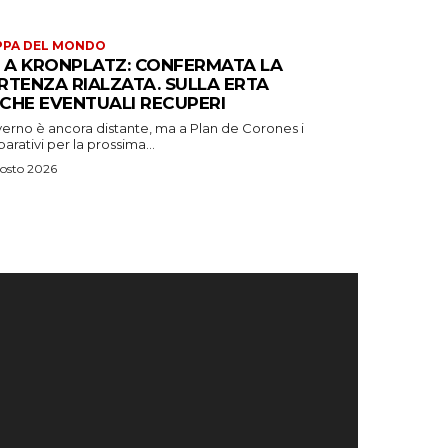
PPA DEL MONDO
S A KRONPLATZ: CONFERMATA LA
RTENZA RIALZATA. SULLA ERTA
CHE EVENTUALI RECUPERI
verno è ancora distante, ma a Plan de Corones i
arativi per la prossima...
osto 2026